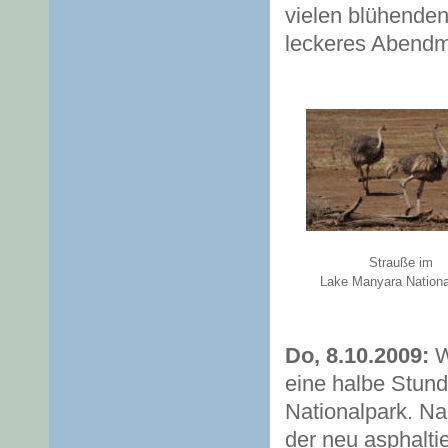
vielen blühende
leckeres Abendm
Strauße im
Lake Manyara Nationa
Do, 8.10.2009:
W
eine halbe Stund
Nationalpark. Na
der neu asphalti