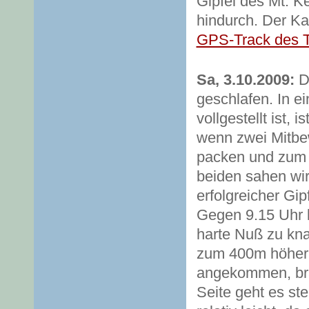
Gipfel des Mt. 
hindurch. Der Kam
GPS-Track des 
Sa, 3.10.2009:
Di
geschlafen. In 
vollgestellt ist,
wenn zwei Mitbe
packen und zum G
beiden sahen wir
erfolgreicher Gi
Gegen 9.15 Uhr b
harte Nuß zu kna
zum 400m höher
angekommen, bra
Seite geht es st