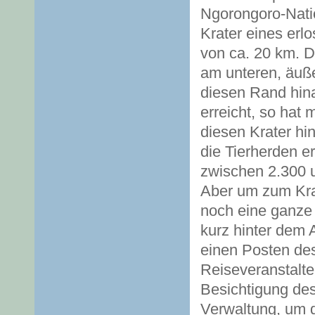
Ngorongoro-Natio
Krater eines er
von ca. 20 km. D
am unteren, äuß
diesen Rand hin
erreicht, so hat
diesen Krater hi
die Tierherden e
zwischen 2.300 u
Aber um zum Kr
noch eine ganze
kurz hinter dem 
einen Posten des
Reiseveranstalte
Besichtigung des 
Verwaltung, um di