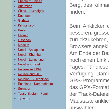
Übersicht Reisen
Berg, des Kiliman
Australien
finden.
China - Jiuzhaigou
Dachstein
Garhwal
Beim Anklicken d
Kilimanjaro
Kreta
besseren, gröss
Ladakh
zurückzukehren,
Lissabon
Madeira
Browsers angekl
Nepal - Annapurna
Am Ende der Bes
Nepal - Khumbu
noch einen Link
Nepal - Langthang
Nepal und Tibet
Tages. Für diese
Neuseeland 1996
Verfügung. Damit
Neuseeland 2010
Reunion - Vulkaninsel
GPS-Programme ü
Russland - Kamtschatka
das GPX-Format 
Schweiz
der Track-Dateie
Tadschikistan - Pamir
Teneriffa
Maustaste ankli
auswählen.