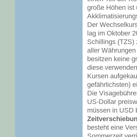
große Höhen ist 
Akklimatisierung
Der Wechselkurs
lag im Oktober 2
Schillings (TZS)
aller Währungen 
besitzen keine g
diese verwenden
Kursen aufgekauf
gefährlichsten) 
Die Visagebühren
US-Dollar preisw
müssen in USD b
Zeitverschiebun
besteht eine Ve
Sommerzeit verrin