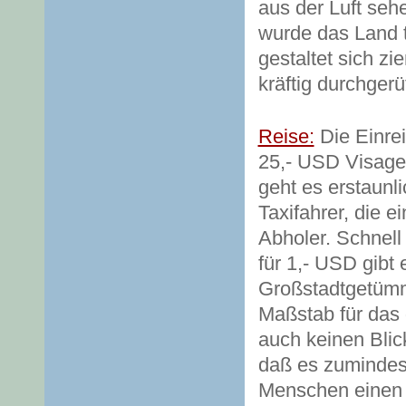
aus der Luft seh
wurde das Land t
gestaltet sich zi
kräftig durchgerüt
Reise:
Die Einrei
25,- USD Visage
geht es erstaunli
Taxifahrer, die 
Abholer. Schnell
für 1,- USD gibt
Großstadtgetümme
Maßstab für das 
auch keinen Blick
daß es zumindest
Menschen einen g