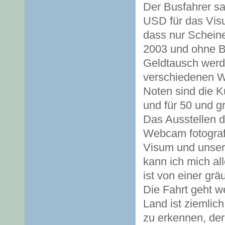
Der Busfahrer sa
USD für das Visu
dass nur Schein
2003 und ohne B
Geldtausch werde
verschiedenen We
Noten sind die K
und für 50 und g
Das Ausstellen de
Webcam fotograf
Visum und unser
kann ich mich all
ist von einer grä
Die Fahrt geht we
Land ist ziemlic
zu erkennen, der