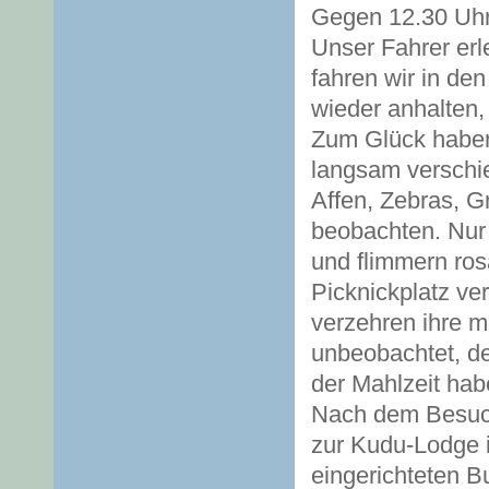
Gegen 12.30 Uhr 
Unser Fahrer erl
fahren wir in de
wieder anhalten,
Zum Glück haben 
langsam verschi
Affen, Zebras, G
beobachten. Nur
und flimmern ros
Picknickplatz ve
verzehren ihre m
unbeobachtet, de
der Mahlzeit hab
Nach dem Besuch 
zur Kudu-Lodge i
eingerichteten B