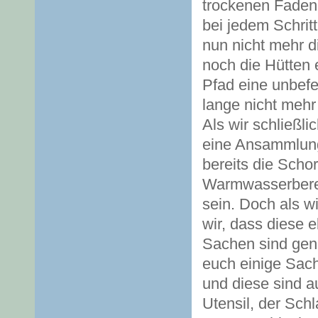
trockenen Faden
bei jedem Schri
nun nicht mehr d
noch die Hütten
Pfad eine unbefes
lange nicht mehr
Als wir schließl
eine Ansammlung
bereits die Scho
Warmwasserbereit
sein. Doch als w
wir, dass diese 
Sachen sind gena
euch einige Sach
und diese sind a
Utensil, der Sch