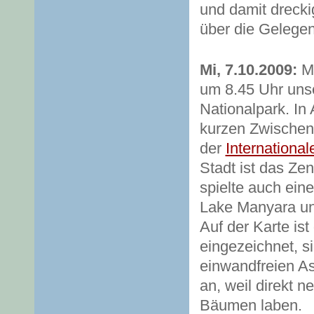
und damit drecki
über die Gelegen
Mi, 7.10.2009:
Mi
um 8.45 Uhr unse
Nationalpark. In
kurzen Zwischens
der
International
Stadt ist das Ze
spielte auch ein
Lake Manyara un
Auf der Karte ist
eingezeichnet, si
einwandfreien As
an, weil direkt n
Bäumen laben.