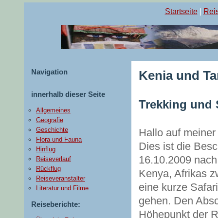
Startseite
|
Reis
Navigation
Kenia und Ta
innerhalb dieser Seite
Trekking und 
Allgemeines
Geografie
Geschichte
Hallo auf meiner
Flora und Fauna
Dies ist die Bes
Hinflug
16.10.2009 nach 
Reiseverlauf
Rückflug
Kenya, Afrikas z
Reiseveranstalter
eine kurze Safa
Literatur und Filme
gehen. Den Absc
Reiseberichte:
Höhepunkt der Re