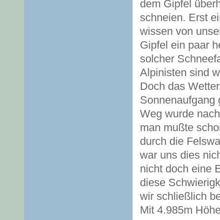
dem Gipfel überh
schneien. Erst e
wissen von unse
Gipfel ein paar he
solcher Schneefal
Alpinisten sind 
Doch das Wetter
Sonnenaufgang ge
Weg wurde nach d
man mußte schon
durch die Felswa
war uns dies nic
nicht doch eine 
diese Schwierigk
wir schließlich 
Mit 4.985m Höhe 