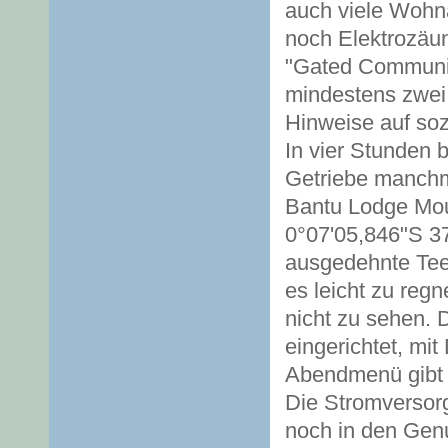
auch viele Wohn
noch Elektrozäu
"Gated Communit
mindestens zwei 
Hinweise auf soz
In vier Stunden 
Getriebe manchma
Bantu Lodge Mou
0°07'05,846"S 37
ausgedehnte Tee-
es leicht zu reg
nicht zu sehen. 
eingerichtet, mi
Abendmenü gibt e
Die Stromversorg
noch in den Genu