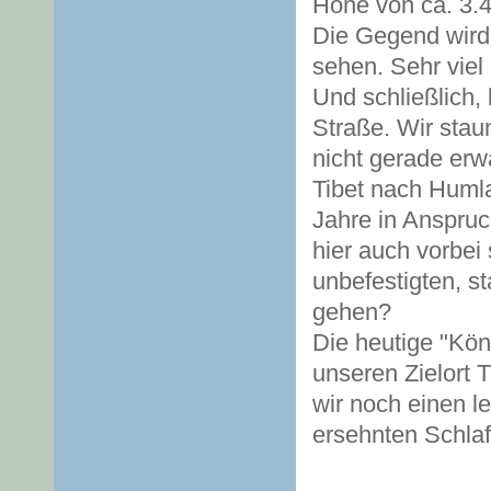
Höhe von ca. 3.
Die Gegend wird 
sehen. Sehr viel
Und schließlich, 
Straße. Wir staun
nicht gerade erwa
Tibet nach Humla
Jahre in Anspru
hier auch vorbei
unbefestigten, 
gehen?
Die heutige "Köni
unseren Zielort
wir noch einen l
ersehnten Schlaf