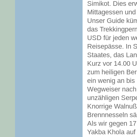
Simikot. Dies erw
Mittagessen und 
Unser Guide küm
das Trekkingperm
USD für jeden we
Reisepässe. In S
Staates, das Lan
Kurz vor 14.00 U
zum heiligen Ber
ein wenig an bis 
Wegweiser nach D
unzähligen Serpe
Knorrige Walnuß
Brennnesseln s
Als wir gegen 17
Yakba Khola auf 