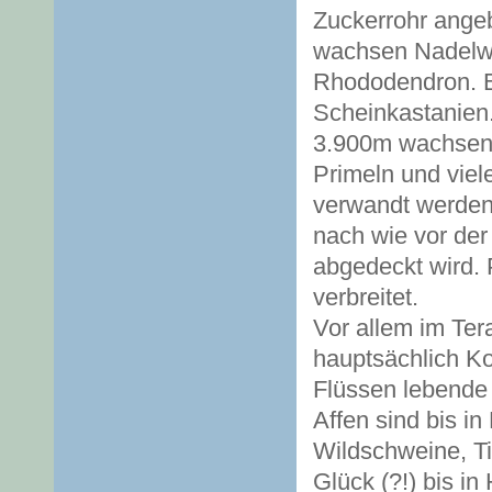
Zuckerrohr angeb
wachsen Nadelwäl
Rhododendron. B
Scheinkastanien
3.900m wachsen
Primeln und viel
verwandt werden.
nach wie vor der
abgedeckt wird. 
verbreitet.
Vor allem im Ter
hauptsächlich Ko
Flüssen lebende
Affen sind bis i
Wildschweine, Ti
Glück (?!) bis i