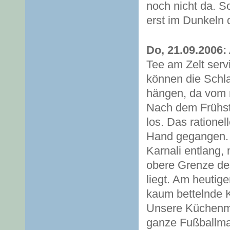
noch nicht da. 
erst im Dunkeln 
Do, 21.09.2006:
Tee am Zelt ser
können die Schla
hängen, da vom n
Nach dem Frühst
los. Das rationel
Hand gegangen. I
Karnali entlang,
obere Grenze de
liegt. Am heuti
kaum bettelnde K
Unsere Küchenma
ganze Fußballman