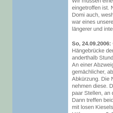
Wir müssen eine 
eingetroffen ist
Domi auch, wesh
war eines unsere
längerer und int
So, 24.09.2006:
Hängebrücke den
anderthalb Stun
An einer Abzweig
gemächlicher, ab
Abkürzung. Die 
nehmen diese. De
paar Stellen, a
Dann treffen bei
mit losen Kiesels