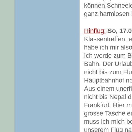
können Schneele
ganz harmlosen M
Hinflug:
So, 17.0
Klassentreffen, 
habe ich mir also
Ich werde zum Ba
Bahn. Der Urlau
nicht bis zum F
Hauptbahnhof no
Aus einem unerfi
nicht bis Nepal 
Frankfurt. Hier 
grosse Tasche er
muss ich mich be
unserem Flug na