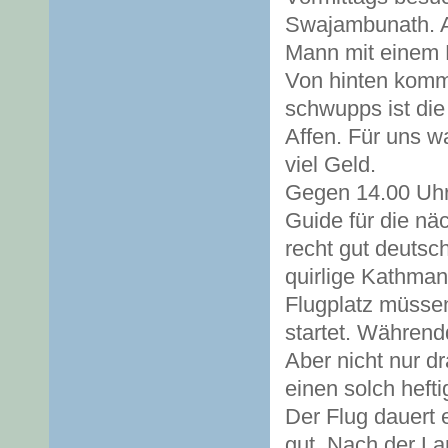
Swajambunath. A
Mann mit einem P
Von hinten kommt
schwupps ist die
Affen. Für uns wa
viel Geld.
Gegen 14.00 Uhr
Guide für die nä
recht gut deutsch
quirlige Kathman
Flugplatz müssen
startet. Währen
Aber nicht nur d
einen solch heft
Der Flug dauert 
gut. Nach der L