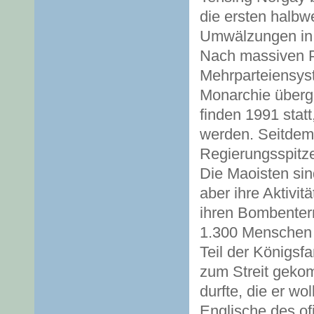
die ersten halbw
Umwälzungen in 
Nach massiven Pr
Mehrparteiensyst
Monarchie überge
finden 1991 sta
werden. Seitdem 
Regierungsspitz
Die Maoisten sin
aber ihre Aktivi
ihren Bombenterr
1.300 Menschen v
Teil der Königsf
zum Streit gekom
durfte, die er wo
Englische des ofi