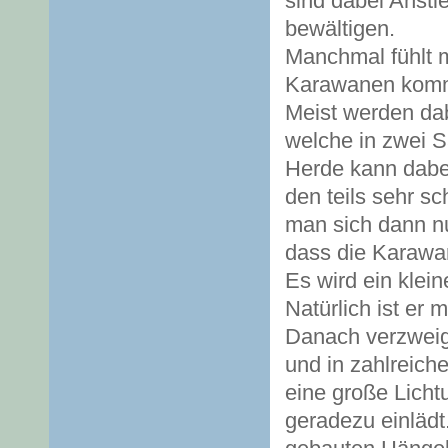
sind dabei Anst
bewältigen.
Manchmal fühlt m
Karawanen komme
Meist werden dab
welche in zwei S
Herde kann dabei
den teils sehr 
man sich dann n
dass die Karawane
Es wird ein klei
Natürlich ist er 
Danach verzweigt
und in zahlreich
eine große Licht
geradezu einlädt.