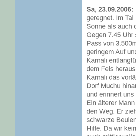
Sa, 23.09.2006:
geregnet. Im Tal
Sonne als auch d
Gegen 7.45 Uhr st
Pass von 3.500m 
geringem Auf un
Karnali entlangfü
dem Fels heraus
Karnali das vorlä
Dorf Muchu hinau
und erinnert un
Ein älterer Mann
den Weg. Er zieh
schwarze Beulen
Hilfe. Da wir kei