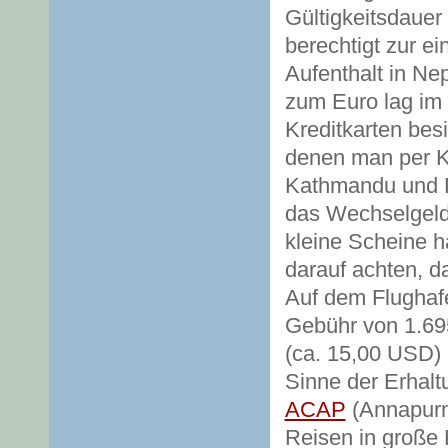
Gültigkeitsdauer
berechtigt zur e
Aufenthalt in Ne
zum Euro lag im
Kreditkarten bes
denen man per Kr
Kathmandu und P
das Wechselgeld
kleine Scheine ha
darauf achten, da
Auf dem Flughafe
Gebühr von 1.69
(ca. 15,00 USD) 
Sinne der Erhal
ACAP
(Annapurna
Reisen in große 