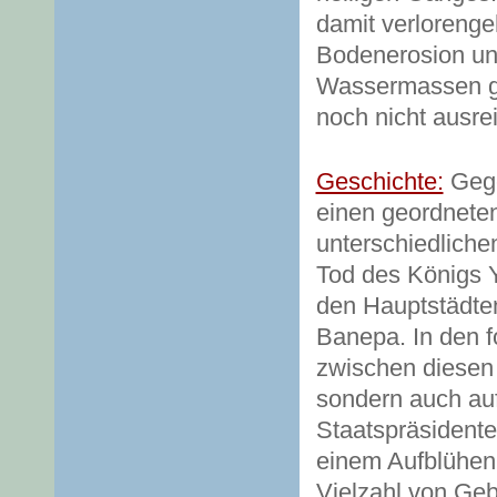
damit verlorenge
Bodenerosion un
Wassermassen ge
noch nicht ausre
Geschichte:
Gege
einen geordneten
unterschiedliche
Tod des Königs Ya
den Hauptstädten
Banepa. In den f
zwischen diesen 
sondern auch auf
Staatspräsidente
einem Aufblühen
Vielzahl von Geb