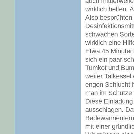
auch mittlerweile
wirklich helfen. 
Also besprühten 
Desinfektionsmitt
schwachen Sorte 
wirklich eine Hil
Etwa 45 Minuten
sich ein paar s
Tumkot und Bumac
weiter Talkessel 
engen Schlucht h
man im Schutze v
Diese Einladung 
ausschlagen. Da
Badewannentempe
mit einer gründl