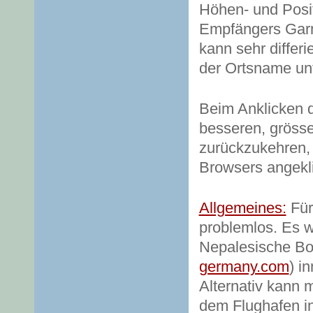
Höhen- und Posi
Empfängers Garmi
kann sehr differ
der Ortsname unt
Beim Anklicken d
besseren, gröss
zurückzukehren,
Browsers angekl
Allgemeines:
Für
problemlos. Es w
Nepalesische Bots
germany.com
) i
Alternativ kann 
dem Flughafen i