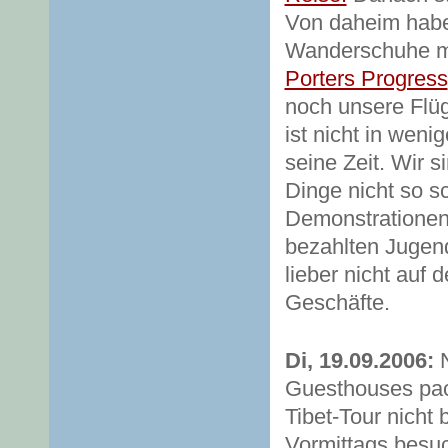
Von daheim habe
Wanderschuhe mit
Porters Progress
noch unsere Flüg
ist nicht in wen
seine Zeit. Wir 
Dinge nicht so s
Demonstrationen 
bezahlten Jugend
lieber nicht auf
Geschäfte.
Di, 19.09.2006:
N
Guesthouses pac
Tibet-Tour nicht 
Vormittags besu