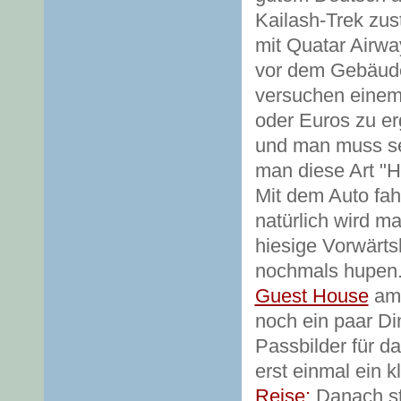
Kailash-Trek zus
mit Quatar Airwa
vor dem Gebäude 
versuchen einem
oder Euros zu erg
und man muss seh
man diese Art "Hi
Mit dem Auto fah
natürlich wird ma
hiesige Vorwärt
nochmals hupen.
Guest House
am 
noch ein paar D
Passbilder für 
erst einmal ein k
Reise:
Danach st