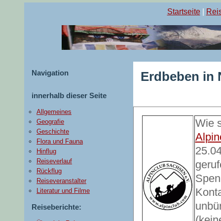
Startseite
|
Reis
Navigation
Erdbeben in 
innerhalb dieser Seite
Allgemeines
Wie s
Geografie
Geschichte
Alpin
Flora und Fauna
25.04
Hinflug
Reiseverlauf
geru
Rückflug
Spend
Reiseveranstalter
Konta
Literatur und Filme
unbür
Reiseberichte:
(kein