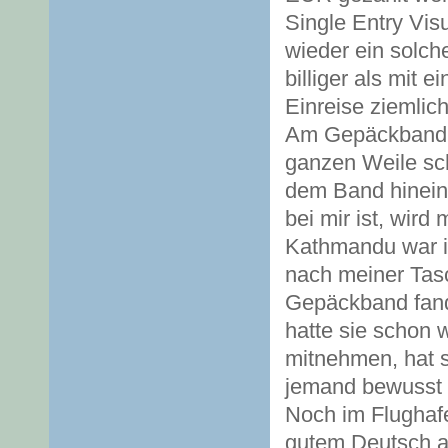
Single Entry Vis
wieder ein solch
billiger als mit 
Einreise ziemlich
Am Gepäckband w
ganzen Weile sc
dem Band hinein
bei mir ist, wird
Kathmandu war ic
nach meiner Tas
Gepäckband fande
hatte sie schon 
mitnehmen, hat s
jemand bewusst 
Noch im Flughaf
gutem Deutsch an