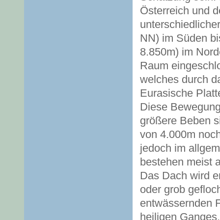
Österreich und 
unterschiedliche
NN) im Süden bi
8.850m) im Nord
Raum eingeschlos
welches durch da
Eurasische Platt
Diese Bewegung h
größere Beben si
von 4.000m noch
jedoch im allge
bestehen meist a
Das Dach wird er
oder grob gefloc
entwässernden Fl
heiligen Ganges